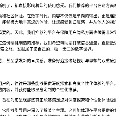
清晰明了，都直接影响着您的使用感受。我们推荐的平台在这方面
动和社区体验。在数字时代，内容不仅仅是单向的输出，更是连
，能够极大地丰富您的体验，让您感受到归属感，并从他人的视
重要的。因此，我们推荐的平台在保障用户隐私方面也做得非常到
过这份精挑细选的推荐，我们希望帮助您打破信息壁垒，直接抵达
探索之旅，发掘属于您自己的、独一无二的数字世界。
感，甚至激发新的🔥灵感。准备好迎接这场视听与思想的双重盛
用户的，往往是那些能够提供深度探索和高度个性化体验的平台
的内容，并获得能够量身定制的个性化推荐。
，旨在为您呈现那些真正能够满足您对深度探索和个性化体验极
是，它能够引导用户深入了解某个主题。这可能体现在平台提供的