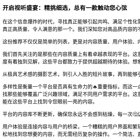
开启视听盛宴：精挑细选，总有一款触动您心弦
在这个信息爆炸的时代，寻找真正能够引起共鸣、满足个性化
真正高质量、令人满意的那一个。我们深知您对高品质内容的
这份推荐不仅仅是简单的列表，更是对内容质量、用户体验、
我们首先关注的是那些在内容质量上有着卓越表现的平台。这
度有着独到见解，这些平台都致力于提供超越期待的体验。想
从极具艺术感的摄影艺术，到引人入胜的短片故事，再到能够
多样性是衡量一个平台是否具有生命力的🔥重要指标，而这
找那些能够覆盖广泛兴趣领域，满足不同用户需求的平台。这
能在这些平台上找到令您眼前一亮的内容。
平台的内容库不断更新，确保您永远不会感到枯燥，每一次🤔
用户体验是连接内容与用户的桥梁，一个糟糕的用户界面和繁
松地找到您想要的内容，而无需经历复杂的操作。一个简洁、