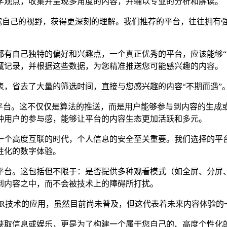
学观点，收集并呈现多角度的内容，并辅以专业的分析和解读。
拓宽自己的视野，获得更深刻的理解。我们推荐的平台，往往拥有
都有自己独特的偏好和兴趣点，一个真正优秀的平台，应该能够“
藏记录，并根据这些数据，为您精准推送您可能感兴趣的内容。
，省去了大量的筛选时间，直接与您感兴趣的内容“不期而遇”。这
的平台。这不仅仅是算法的推送，而是用户能够参与到内容的生成
种用户的参与感，能够让平台的内容生态更加活跃和多元。
一个高度互联的时代，个人信息的安全至关重要。我们选择的平
性化的数字体验。
平台。这包括但不限于：是否提供多种观看模式（如全屏、分屏、
到内容之中，而不会被技术上的障碍所打扰。
AR技术的应用，虽然目前尚未普及，但这代表着未来内容体验的
获取信息或娱乐，更是为了构建一个属于您自己的、高度个性化