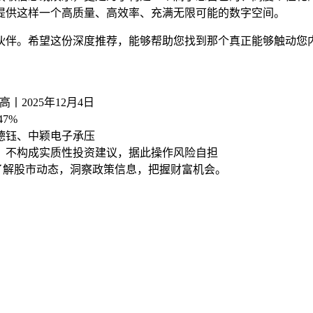
提供这样一个高质量、高效率、充满无限可能的数字空间。
的伙伴。希望这份深度推荐，能够帮助您找到那个真正能够触动您
丨2025年12月4日
47%
德钰、中颖电子承压
，不构成实质性投资建议，据此操作风险自担
时了解股市动态，洞察政策信息，把握财富机会。